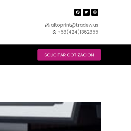
altoprint@tradew.us
+58(424)1362855
SOLICITAR COTIZACION