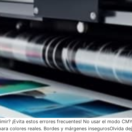
rimir? ¡Evita estos errores frecuentes! No usar el modo C
ara colores reales. Bordes y márgenes insegurosOlvida deja