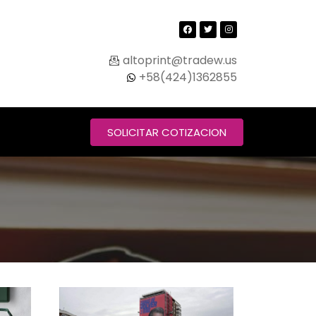
altoprint@tradew.us
+58(424)1362855
SOLICITAR COTIZACION