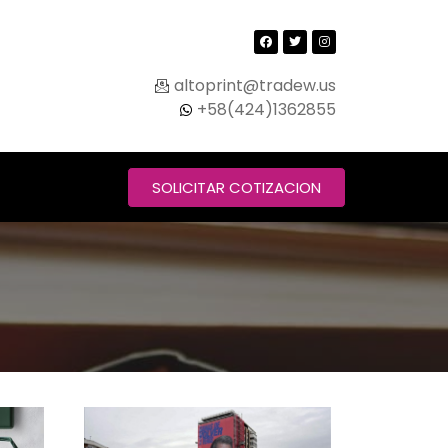
altoprint@tradew.us
+58(424)1362855
SOLICITAR COTIZACION