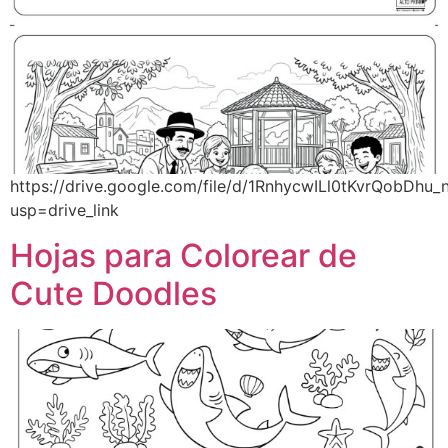
https://drive.google.com/file/d/1RnhycwILl0tKvrQobDhu
usp=drive_link
Hojas para Colorear de
Cute Doodles