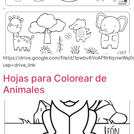
https://drive.google.com/file/d/1pwbv6VoAPRrKqviwWs
usp=drive_link
Hojas para Colorear de
Animales