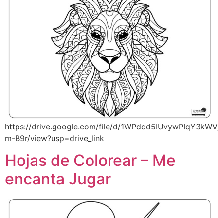
https://drive.google.com/file/d/1WPddd5IUvywPIqY3kWV
m-B9r/view?usp=drive_link
Hojas de Colorear – Me
encanta Jugar