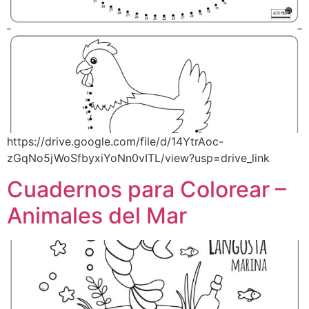
https://drive.google.com/file/d/14YtrAoc-
zGqNo5jWoSfbyxiYoNn0vITL/view?usp=drive_link
Cuadernos para Colorear –
Animales del Mar