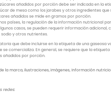
azúcares añadidos por porción debe ser indicada en la eti
úcar de mesa como los jarabes y otros ingredientes que s
úcares añadidos se mide en gramos por porción.
os países, la regulación de la información nutricional pa
 algunos casos, se pueden requerir información adicional,
 sodio y otros nutrientes.
atoria que debe incluirse en la etiqueta de una gaseosa v
 se comercializa. En general, se requiere que la etiquet
es añadidos por porción.
 de la marca
,
ilustraciones
,
imágenes
,
Información nutricio
s redes: