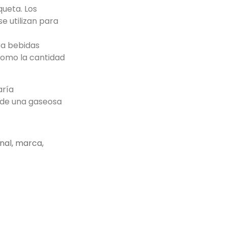
queta. Los
e utilizan para
ra bebidas
 como la cantidad
aría
a de una gaseosa
nal
,
marca
,