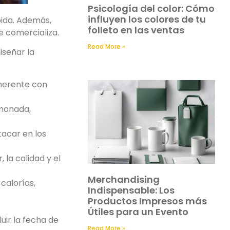
Psicología del color: Cómo
influyen los colores de tu
bida. Además,
folleto en las ventas
e comercializa.
Read More »
iseñar la
coherente con
imonada,
tacar en los
 la calidad y el
Merchandising
 calorías,
Indispensable: Los
Productos Impresos más
Útiles para un Evento
uir la fecha de
Read More »