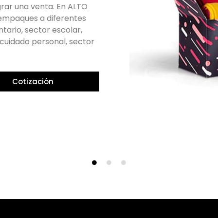
apel, encuadernaciones,
alizar tu libro según tus
e impresión de última
o que garantiza una
Cotización