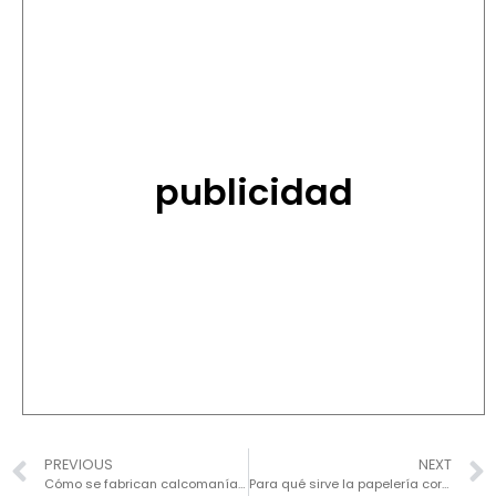
publicidad
PREVIOUS
NEXT
Cómo se fabrican calcomanías: Proceso paso a paso
Para qué sirve la papelería corporativa y por qué es clave para un negocio