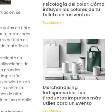
Psicología del color: Cómo
influyen los colores de tu
nuación, se
folleto en las ventas
Read More »
s gotas de tinta
rio, impresoras
ro de tinta es
 de materiales,
 mediante un
aplicaciones de
 en grandes
 impresión.
se convierten en
Merchandising
a o una taza.
Indispensable: Los
nes de alta
Productos Impresos más
ir en una amplia
Útiles para un Evento
Read More »
a una imagen