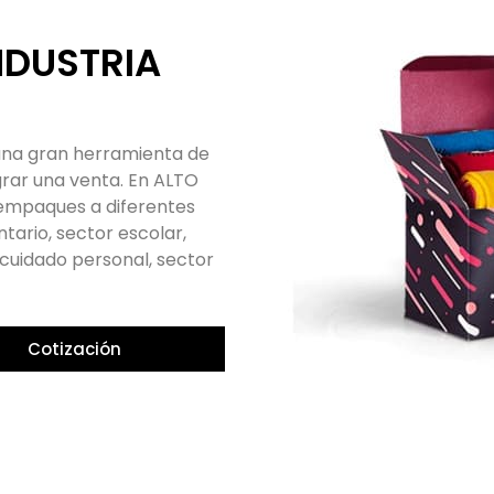
s! En ALTO PRINT ofrecemos
 calidad, incluyendo la
apel, encuadernaciones,
alizar tu libro según tus
e impresión de última
o que garantiza una
Cotización