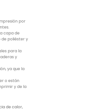
 impresión por
ntes.
na capa de
 de poliéster y
ales para la
raderas y
ón, ya que la
er o están
primir y de la
ia de calor
,