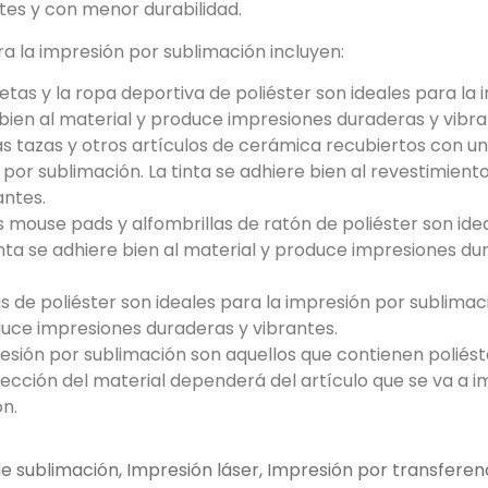
es y con menor durabilidad.
 la impresión por sublimación incluyen:
tas y la ropa deportiva de poliéster son ideales para la
e bien al material y produce impresiones duraderas y vibra
as tazas y otros artículos de cerámica recubiertos con u
 por sublimación. La tinta se adhiere bien al revestimiento
antes.
s mouse pads y alfombrillas de ratón de poliéster son ide
inta se adhiere bien al material y produce impresiones du
s de poliéster son ideales para la impresión por sublimaci
oduce impresiones duraderas y vibrantes.
sión por sublimación son aquellos que contienen poliést
lección del material dependerá del artículo que se va a im
ón.
de sublimación
,
Impresión láser
,
Impresión por transferenc