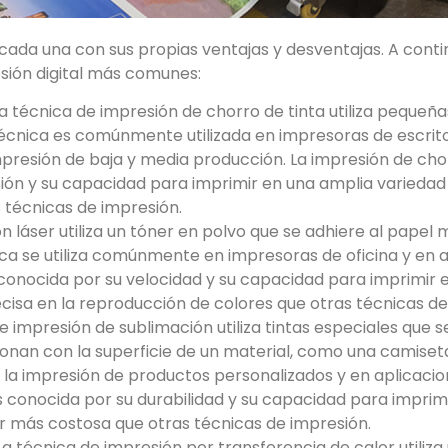
, cada una con sus propias ventajas y desventajas. A conti
sión digital más comunes:
La técnica de impresión de chorro de tinta utiliza pequeña
técnica es comúnmente utilizada en impresoras de escrito
mpresión de baja y media producción. La impresión de chor
sión y su capacidad para imprimir en una amplia variedad
 técnicas de impresión.
n láser utiliza un tóner en polvo que se adhiere al papel
ica se utiliza comúnmente en impresoras de oficina y en 
s conocida por su velocidad y su capacidad para imprimir
isa en la reproducción de colores que otras técnicas de
e impresión de sublimación utiliza tintas especiales que 
ionan con la superficie de un material, como una camiset
 la impresión de productos personalizados y en aplicacio
s conocida por su durabilidad y su capacidad para imprim
r más costosa que otras técnicas de impresión.
La técnica de impresión por transferencia de calor utiliz