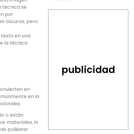
a técnica se
ón por
es oscuros, pero
 texto en una
e la técnica
publicidad
convierten en
 comúnmente en la
cionales.
er o están
os materiales, lo
de poliéster